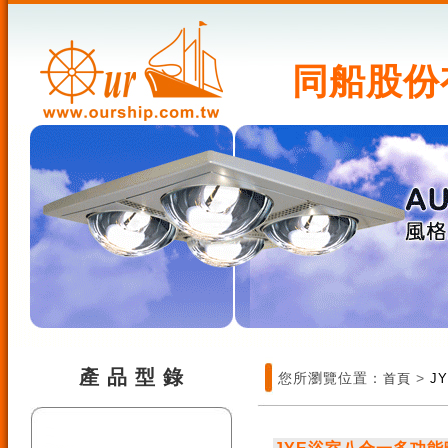
同船股份
產 品 型 錄
您所瀏覽位置：
>
首頁
J