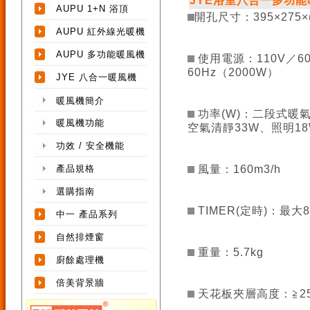
JYE浴室八合一多功能暖風
AUPU 1+N 浴頂
開孔尺寸：395×275×(
AUPU 紅外線光暖機
AUPU 多功能暖風機
使用電源：110V／60
60Hz（2000W）
JYE 八合一暖風機
暖風機簡介
功率(W)：二段式暖
暖風機功能
空氣清靜33W、照明1
功效 / 安全機能
產品規格
風量：160m3/h
選購指南
TIMER(定時)：最大
中一 產品系列
自然排煙窗
重量：5.7kg
廚餘處理機
倍美背景牆
天花板夾層高度：≧25