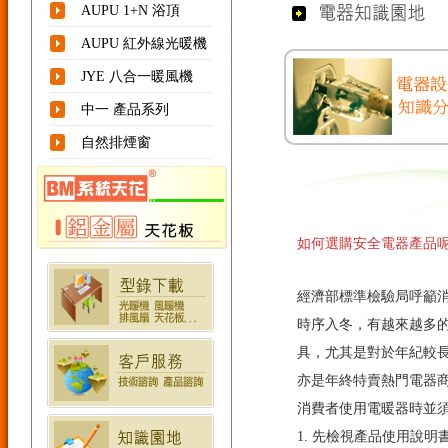
AUPU 1+N 浴頂
AUPU 紅外線光暖機
JYE 八合一暖風機
中一 產品系列
自然排煙窗
如何選購安全電器產品
經濟部標準檢驗局呼籲
時序入冬，有越來越多
具，尤其是對於年紀較
亦是年終特賣熱門電器
消費者使用電暖器時並
1. 先檢視產品使用說