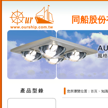
同船股份
產 品 型 錄
您所瀏覽位置：
首頁
>
知識