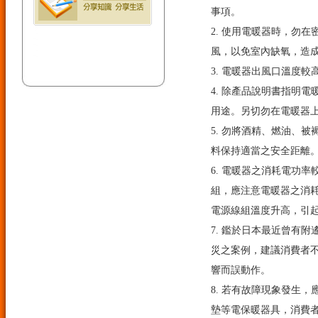
事項。
2. 使用電暖器時，勿
風，以免室內缺氧，造
3. 電暖器出風口溫度
4. 除產品說明書指明
用途。另切勿在電暖器
5. 勿將酒精、燃油、
料保持適當之安全距離
6. 電暖器之消耗電功
組，應注意電暖器之消
電源線組溫度升高，引
7. 鑑於日本最近曾有
災之案例，建議消費者
響而誤動作。
8. 若有故障現象發生
墊等電保暖器具，消費