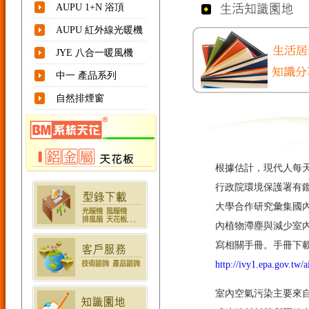
AUPU 1+N 浴頂
AUPU 紅外線光暖機
JYE 八合一暖風機
中一 產品系列
自然排煙窗
根據估計，現代人每天
行政院環境保護署有
大學合作研究彙集國內
內植物滯塵與減少室
寫相關手冊。手冊下
http://ivy1.epa.gov.tw/a
室內空氣污染主要來