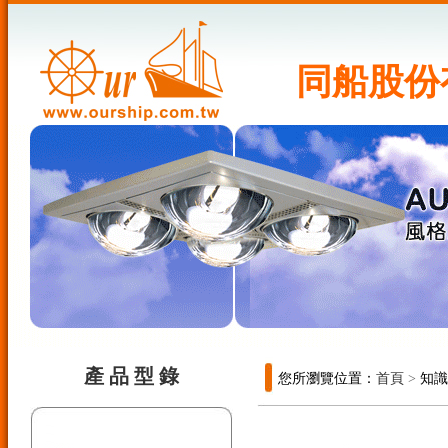
同船股份
產 品 型 錄
您所瀏覽位置：
首頁
>
知識